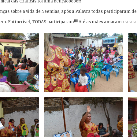
nical das crianças foi uma bençãooooo!!!
nças sobre a vida de Neemias, após a Palavra todas participaram de 
m. Foi incrível, TODAS participaram!!!! Até as mães amaram rsrsrsrs