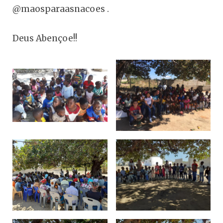
@maosparaasnacoes .
Deus Abençoe!!