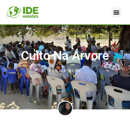
Culto Na Árvore
POR
MATHEUS