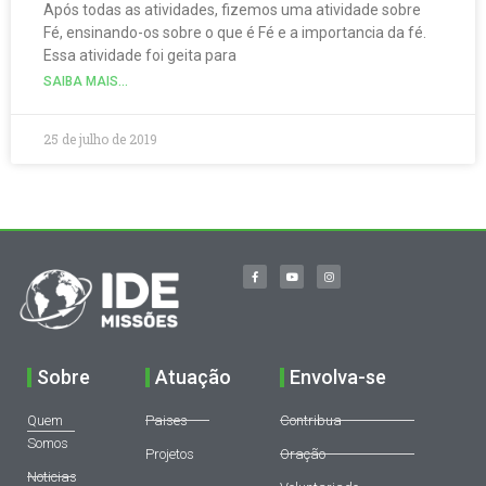
Após todas as atividades, fizemos uma atividade sobre
Fé, ensinando-os sobre o que é Fé e a importancia da fé.
Essa atividade foi geita para
SAIBA MAIS...
25 de julho de 2019
Sobre
Atuação
Envolva-se
Quem
Paises
Contribua
Somos
Projetos
Oração
Noticias