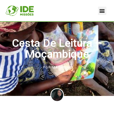
Cesta De Leitura –
Moçambique
POR
MATHEUS